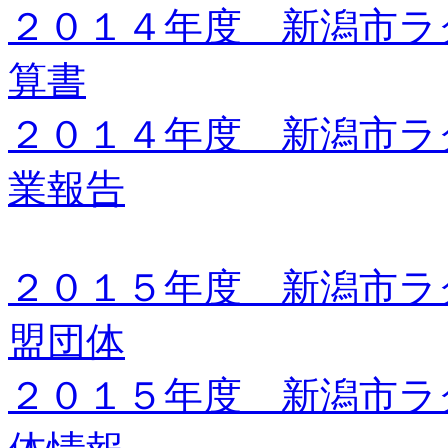
２０１４年度 新潟市ラ
算書
２０１４年度 新潟市ラ
業報告
２０１５年度 新潟市ラ
盟団体
２０１５年度 新潟市ラ